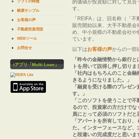
的価値が投資額に対して見合
ソフトの特徴
す。
帳票サンプル
「REIFA」は、旧名称（「
お客様の声
販売開始以来、大手不動産会
不動産投資用語
め、中小規模の不動産会社や
WEBツール
ています。
お問合せ
以下は
お客様の声
からの一部
「昨今の金融情勢から銀行と
iアプリ「Multi Loan」
トを用いて説得し押し切りま
「社内はもちろんのこと金融
きるようになりました。」
「融資を受ける際のプレゼン
す。」
「このソフトを使うことで不
るので、投資家の方だけでな
員にとって必須のソフトだと
「アパートを所有しており、
た。インターフェースなど、
と段違いの完成度だと思いま