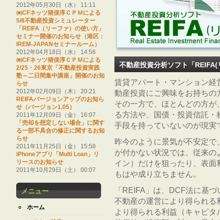
2012年05月30日（水） 11:11
㈱CFネッツ猪俣淳ＣＰＭによる
5/8不動産投資シミュレーター
「REIFA（リーファ）の使い方」
セミナー開催のお知らせ（港区：
IREM-JAPANセミナールーム）
2012年04月18日（水） 14:56
㈱CFネッツ猪俣淳ＣＰＭによる
不動産投資分析ソフト「REIFA
2/25・26東京「不動産投資実践
塾～二日間集中講座」開催のお知
賃貸アパート・マンション経
らせ
2012年02月09日（木） 20:21
動産投資にご興味をお持ちの
REIFAバージョンアップのお知ら
その一方で、ほとんどの方が
せ（バージョン1.05）
る方法や、国債・投資信託・
2011年12月09日（金） 16:07
「売却を想定しない場合」に関す
手段を持っていないのが現実
る一部不具合の修正に関するお知
らせ
昨今のように景気が不安定で
2011年11月25日（金） 15:58
が付かない状況では、従来の
iPhoneアプリ「Multi Loan」リ
リースのお知らせ
イン）だけを狙ったり、表面
2011年10月29日（土） 00:07
もはや成り立ちません。
「REIFA」は、DCF法に
メニュー
不動産の運営により得られる
ホーム
より得られる利益（キャピタ